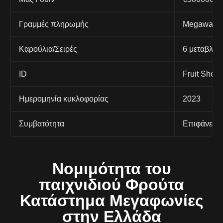
Γραμμές πληρωμής
Megaways (
Καρούλια/Σειρές
6 μεταβλητο
ID
Fruit Sho
Ημερομηνία κυκλοφορίας
2023
Συμβατότητα
Επιφάνεια 
Νομιμότητα του
παιχνιδιού Φρούτα
Κατάστημα Μεγαφωνίες
στην Ελλάδα