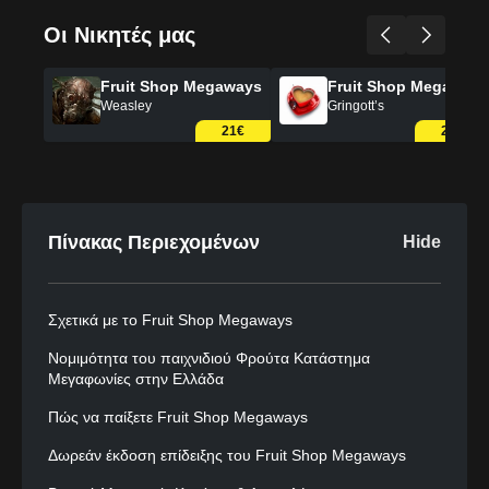
Οι Νικητές μας
Fruit Shop Megaways
Fruit Shop Megaways
Weasley
Gringott’s
21€
204€
Πίνακας Περιεχομένων
Hide
Σχετικά με το Fruit Shop Megaways
Νομιμότητα του παιχνιδιού Φρούτα Κατάστημα
Μεγαφωνίες στην Ελλάδα
Πώς να παίξετε Fruit Shop Megaways
Δωρεάν έκδοση επίδειξης του Fruit Shop Megaways