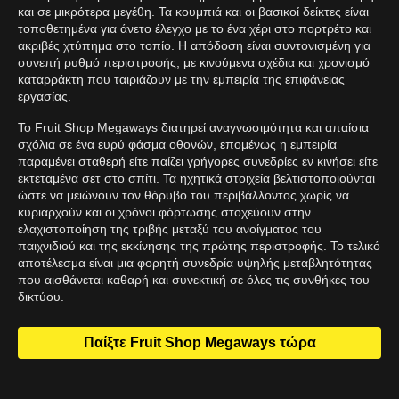
και σε μικρότερα μεγέθη. Τα κουμπιά και οι βασικοί δείκτες είναι
τοποθετημένα για άνετο έλεγχο με το ένα χέρι στο πορτρέτο και
ακριβές χτύπημα στο τοπίο. Η απόδοση είναι συντονισμένη για
συνεπή ρυθμό περιστροφής, με κινούμενα σχέδια και χρονισμό
καταρράκτη που ταιριάζουν με την εμπειρία της επιφάνειας
εργασίας.
Το Fruit Shop Megaways διατηρεί αναγνωσιμότητα και απαίσια
σχόλια σε ένα ευρύ φάσμα οθονών, επομένως η εμπειρία
παραμένει σταθερή είτε παίζει γρήγορες συνεδρίες εν κινήσει είτε
εκτεταμένα σετ στο σπίτι. Τα ηχητικά στοιχεία βελτιστοποιούνται
ώστε να μειώνουν τον θόρυβο του περιβάλλοντος χωρίς να
κυριαρχούν και οι χρόνοι φόρτωσης στοχεύουν στην
ελαχιστοποίηση της τριβής μεταξύ του ανοίγματος του
παιχνιδιού και της εκκίνησης της πρώτης περιστροφής. Το τελικό
αποτέλεσμα είναι μια φορητή συνεδρία υψηλής μεταβλητότητας
που αισθάνεται καθαρή και συνεκτική σε όλες τις συνθήκες του
δικτύου.
Παίξτε Fruit Shop Megaways τώρα