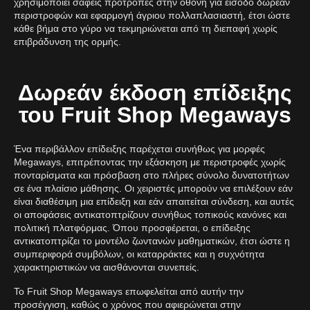
χρησιμοποιεί σαφείς προτροπές στην οθόνη για είσοδο δωρεάν
περιστροφών και εφαρμογή άγριου πολλαπλασιαστή, έτσι ώστε
κάθε βήμα στο γύρο να τεκμηριώνεται από τη διεπαφή χωρίς
επιβράδυνση της ορμής.
Δωρεάν έκδοση επίδειξης
του Fruit Shop Megaways
Ένα περιβάλλον επίδειξης παρέχεται συνήθως για μορφές
Megaways, επιτρέποντας την εξάσκηση με περιστροφές χωρίς
πονταρίσματα και πρόσβαση στο πλήρες σύνολο δυνατοτήτων
σε ένα πλαίσιο μάθησης. Οι χειριστές μπορούν να επιλέξουν εάν
είναι διαθέσιμη μια επίδειξη και εάν απαιτείται σύνδεση, και αυτές
οι αποφάσεις αντικατοπτρίζουν συνήθως τοπικούς κανόνες και
πολιτική πλατφόρμας. Όπου προσφέρεται, ο επίδειξης
αντικατοπτρίζει το μοντέλο ζωντανών μαθηματικών, έτσι ώστε η
συμπεριφορά συμβόλων, οι καταρράκτες και η συχνότητα
χαρακτηριστικών να αισθάνονται συνεπείς.
Το Fruit Shop Megaways επωφελείται από αυτήν την
προσέγγιση, καθώς ο χρόνος που αφιερώνεται στην