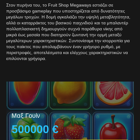
Στον πυρήνα του, το Fruit Shop Megaways εστιάζει σε
προσβάσιμο gameplay που υποστηρίζεται από δυνατότητες
μεγάλων τροχών. Η δομή αγκαλιάζει την υψηλή μεταβλητότητα,
αλλά οι καταρράκτες του βασικού παιχνιδιού και τα μπαλαντέρ
πολλαπλασιαστή δημιουργούν συχνά παράθυρα νίκης από
μικρά έως μεσαία που διατηρούν ζωντανή την ορμή μεταξύ
μεγαλύτερων χαρακτηριστικών. Συντονίσαμε την ισορροπία για
τους παίκτες που απολαμβάνουν έναν γρήγορο ρυθμό, με
περιστροφές, αποτελέσματα και ελέγχους χαρακτηριστικών να
επιλύονται γρήγορα.
Μαξ Γουίν
500000 €