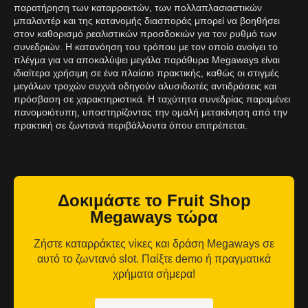
παρατήρηση των καταρρακτών, των πολλαπλασιαστικών
μπαλαντέρ και της κατανομής διασποράς μπορεί να βοηθήσει
στον καθορισμό ρεαλιστικών προσδοκιών για τον ρυθμό των
συνεδριών. Η κατανόηση του τρόπου με τον οποίο ανοίγει το
πλέγμα για να αποκαλύψει μεγάλα παράθυρα Megaways είναι
ιδιαίτερα χρήσιμη σε ένα πλαίσιο πρακτικής, καθώς οι στιγμές
μεγάλων τροχών συχνά οδηγούν αλυσιδωτές αντιδράσεις και
πρόσβαση σε χαρακτηριστικά. Η ταχύτητα συνεδρίας παραμένει
πανομοιότυπη, υποστηρίζοντας την ομαλή μετακίνηση από την
πρακτική σε ζωντανά περιβάλλοντα όπου επιτρέπεται.
Δοκιμάστε το Fruit Shop
Megaways τώρα
Ζήστε καταρράκτες νίκες και δράση Megaways σε
αυτό το ζωντανό slot. Παίξτε demo ή πραγματικά
χρήματα σήμερα!