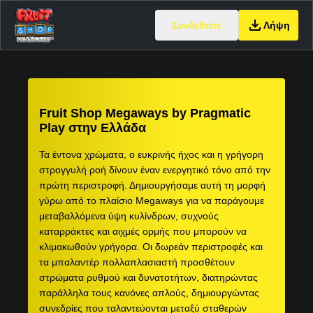
Συνδεθείτε
Λήψη
Fruit Shop Megaways by Pragmatic
Play στην Ελλάδα
Τα έντονα χρώματα, ο ευκρινής ήχος και η γρήγορη
στρογγυλή ροή δίνουν έναν ενεργητικό τόνο από την
πρώτη περιστροφή. Δημιουργήσαμε αυτή τη μορφή
γύρω από το πλαίσιο Megaways για να παράγουμε
μεταβαλλόμενα ύψη κυλίνδρων, συχνούς
καταρράκτες και αιχμές ορμής που μπορούν να
κλιμακωθούν γρήγορα. Οι δωρεάν περιστροφές και
τα μπαλαντέρ πολλαπλασιαστή προσθέτουν
στρώματα ρυθμού και δυνατοτήτων, διατηρώντας
παράλληλα τους κανόνες απλούς, δημιουργώντας
συνεδρίες που ταλαντεύονται μεταξύ σταθερών