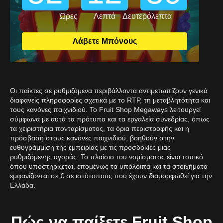
Ώρες
Λεπτά
Δευτερόλεπτα
Λάβετε Μπόνους
Οι παίκτες σε ρυθμιζόμενα περιβάλλοντα αντιμετωπίζουν γενικά
διαφανείς πληροφορίες σχετικά με το RTP, τη μεταβλητότητα και
τους κανόνες παιχνιδιού. Το Fruit Shop Megaways λειτουργεί
σύμφωνα με αυτά τα πρότυπα και τα εργαλεία συνεδρίας, όπως
τα χειριστήρια πονταρίσματος, τα όρια περιστροφής και η
πρόσβαση στους κανόνες παιχνιδιού, βοηθούν στην
ευθυγράμμιση της εμπειρίας με τις προσδοκίες μιας
ρυθμιζόμενης αγοράς. Το πλαίσιο του νομίσματος είναι τοπικό
όπου υποστηρίζεται, επομένως τα υπόλοιπα και τα στοιχήματα
εμφανίζονται σε € σε ιστότοπους που έχουν διαμορφωθεί για την
Ελλάδα.
Πώς να παίξετε Fruit Shop