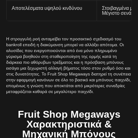
Αποτελέσματα υψηλού κινδύνου
Στοιβαγμένα μπ
Μέγιστο σενάριο
Η στρογγυλή ροή ανταμείβει τον προσεκτικό σχεδιασμό του
bankroll επειδή η διακύμανση μπορεί να αλλάξει απότομα. Οι
αλυσίδες που ενεργοποιούνται από ένα μόνο πληρωμένο
γύρισμα βοηθούν στη σταθεροποίηση της ορμής κατά τη
διάρκεια πιο αθόρυβων τρεξίματος και η πρόσβαση μπόνους
εισάγει μια ξεχωριστή αλλαγή βήματος τόσο στον ρυθμό όσο και
στις δυνατότητες. Το Fruit Shop Megaways διατηρεί τη συνέπεια
στην εφαρμογή κανόνων σε όλο το βασικό και μπόνους παιχνίδι,
επομένως η γνώση που αποκτάται από μικρότερες συνεδρίες
μεταφράζεται καθαρά σε μεγαλύτερο παιχνίδι.
Fruit Shop Megaways
Χαρακτηριστικά &
Μηχανική Μπόνους