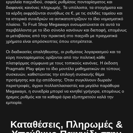
εργαλεία παιχνιδιού, σαφείς ρυθμίσεις πονταρίσματος και
διαφανείς κανόνες πληρωμής. Τα υπόλοιπα, τα στοιχήματα και
τα κέρδη εκφράζονται συνήθως σε €, με τις σελίδες ταμείου και
τα ιστορικά συνεδριών να αντικατοπτρίζουν το ίδιο νομισματικό
πλαίσιο. Το Fruit Shop Megaways ενσωματώνεται σε αυτά τα
περιβάλλοντα με το ίδιο σύνολο κανόνων και διεπαφή, επομένως
οι μεταβάσεις από την πρακτική στο παιχνίδι με πραγματικά
χρήματα είναι απρόσκοπτες όπου επιτρέπεται.
Οι διαδικασίες επαλήθευσης, οι ρυθμίσεις λογαριασμού και τα
εύρη πονταρίσματος ορίζονται από την πολιτική κάθε
πλατφόρμας σύμφωνα με τους τοπικούς κανόνες. Η έκδοση
Pragmatic Play φέρει το ίδιο μοντέλο μαθηματικών σε τύπους
συσκευών, καθιστώντας την επιλογή συσκευής θέμα
προτίμησης και όχι απόδοσης. Όταν συγκλίνουν δωρεάν
περιστροφές, άγριοι πολλαπλασιαστές και μεγάλα παράθυρα
Megaways, η συνεδρία μπορεί να κινηθεί γρήγορα, επομένως ο
ήρεμος ρυθμός και τα καθαρά όρια εξυπηρετούν καλά την
εμπειρία.
Καταθέσεις, Πληρωμές &